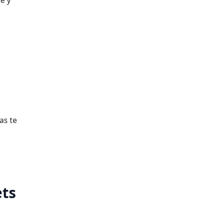
e y
as te
ets