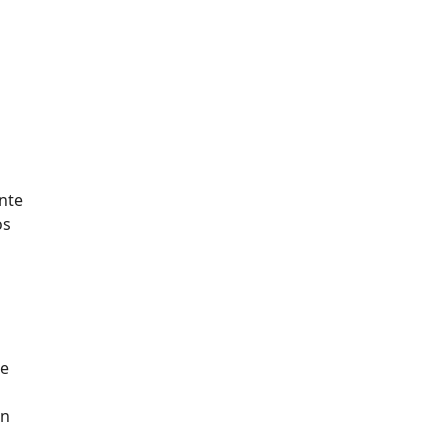
s
nte
os
de
ón