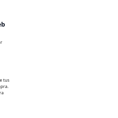
eb
ar
e tus
mpra.
ra