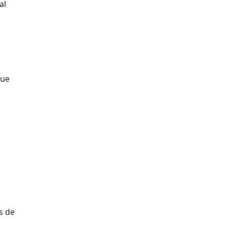
al
que
s de