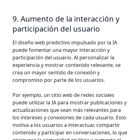
9. Aumento de la interacción y
participación del usuario
El diseño web predictivo impulsado por la IA
puede fomentar una mayor interacción y
participación del usuario. Al personalizar la
experiencia y mostrar contenido relevante, se
crea un mayor sentido de conexión y
compromiso por parte de los usuarios.
Por ejemplo, un sitio web de redes sociales
puede utilizar la IA para mostrar publicaciones y
actualizaciones que sean más relevantes para
los intereses y conexiones de cada usuario. Esto
motiva a los usuarios a interactuar, compartir
contenido y participar en conversaciones, lo que