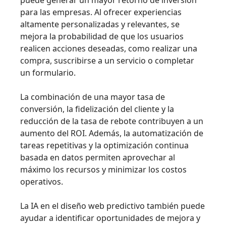
puede generar un mayor retorno de inversión
para las empresas. Al ofrecer experiencias
altamente personalizadas y relevantes, se
mejora la probabilidad de que los usuarios
realicen acciones deseadas, como realizar una
compra, suscribirse a un servicio o completar
un formulario.
La combinación de una mayor tasa de
conversión, la fidelización del cliente y la
reducción de la tasa de rebote contribuyen a un
aumento del ROI. Además, la automatización de
tareas repetitivas y la optimización continua
basada en datos permiten aprovechar al
máximo los recursos y minimizar los costos
operativos.
La IA en el diseño web predictivo también puede
ayudar a identificar oportunidades de mejora y