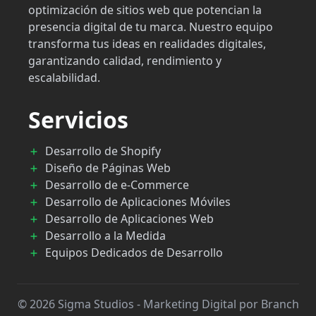
optimización de sitios web que potencian la
presencia digital de tu marca. Nuestro equipo
transforma tus ideas en realidades digitales,
garantizando calidad, rendimiento y
escalabilidad.
Servicios
Desarrollo de Shopify
Diseño de Páginas Web
Desarrollo de e-Commerce
Desarrollo de Aplicaciones Móviles
Desarrollo de Aplicaciones Web
Desarrollo a la Medida
Equipos Dedicados de Desarrollo
© 2026 Sigma Studios -
Marketing Digital por Branch