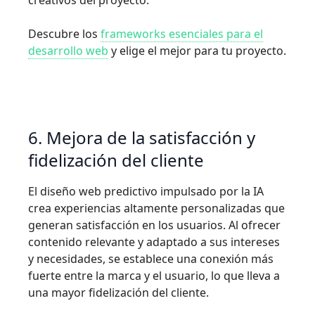
creativos del proyecto.
Descubre los
frameworks esenciales para el
desarrollo web
y elige el mejor para tu proyecto.
6. Mejora de la satisfacción y
fidelización del cliente
El diseño web predictivo impulsado por la IA
crea experiencias altamente personalizadas que
generan satisfacción en los usuarios. Al ofrecer
contenido relevante y adaptado a sus intereses
y necesidades, se establece una conexión más
fuerte entre la marca y el usuario, lo que lleva a
una mayor fidelización del cliente.