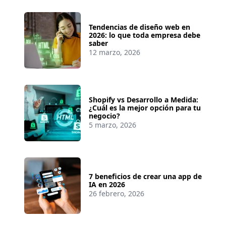
Tendencias de diseño web en
2026: lo que toda empresa debe
saber
12 marzo, 2026
Shopify vs Desarrollo a Medida:
¿Cuál es la mejor opción para tu
negocio?
5 marzo, 2026
7 beneficios de crear una app de
IA en 2026
26 febrero, 2026