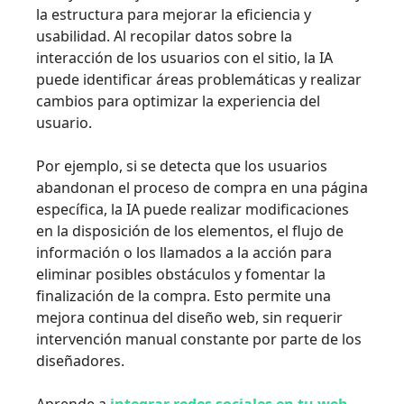
la estructura para mejorar la eficiencia y
usabilidad. Al recopilar datos sobre la
interacción de los usuarios con el sitio, la IA
puede identificar áreas problemáticas y realizar
cambios para optimizar la experiencia del
usuario.
Por ejemplo, si se detecta que los usuarios
abandonan el proceso de compra en una página
específica, la IA puede realizar modificaciones
en la disposición de los elementos, el flujo de
información o los llamados a la acción para
eliminar posibles obstáculos y fomentar la
finalización de la compra. Esto permite una
mejora continua del diseño web, sin requerir
intervención manual constante por parte de los
diseñadores.