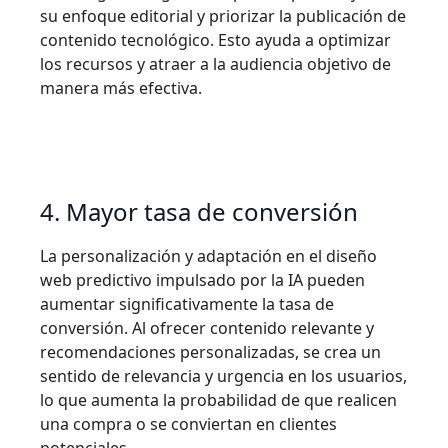
su enfoque editorial y priorizar la publicación de
contenido tecnológico. Esto ayuda a optimizar
los recursos y atraer a la audiencia objetivo de
manera más efectiva.
4. Mayor tasa de conversión
La personalización y adaptación en el diseño
web predictivo impulsado por la IA pueden
aumentar significativamente la tasa de
conversión. Al ofrecer contenido relevante y
recomendaciones personalizadas, se crea un
sentido de relevancia y urgencia en los usuarios,
lo que aumenta la probabilidad de que realicen
una compra o se conviertan en clientes